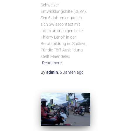
Schweizer
Entwicklungshilfe (DEZA).
Seit 6 Jahren engagiert
sich Swisscontact mit
ihrem umtriebigen Leiter
Thierry Lenoir in der
Berufsbildung im Südkivu.
Für die Töff-Ausbildung
stellt Maendeleo
Read more
By
admin
,
5 Jahren
ago