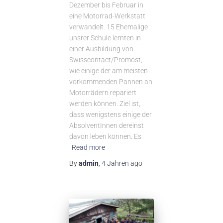
Dezember bis Februar in
eine Motorrad-Werkstatt
verwandelt. 15 Ehemalige
unsrer Schule lernten in
einer Ausbildung von
Swisscontact/Promost,
wie einige der am meisten
vorkommenden Pannen an
Motorrädern repariert
werden können. Ziel ist,
dass wenigstens einige der
AbsolventInnen dereinst
davon leben können. Es
Read more
By
admin
,
4 Jahren
ago