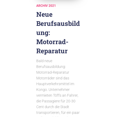
ARCHIV 2021
Neue
Berufsausbild
ung:
Motorrad-
Reparatur
Bald neue
Berufsausbildung:
Motorrad-Reparatur
Motorräder sind das
Hauptverkehrsmittel im
Kongo. Unternehmer
vermieten Töffs an Fahrer,
die Passagiere für 20-30
Cent durch die Stadt
transportieren, für ein paar