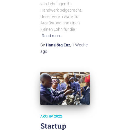
von Lehrlingen ihr
Handwerk beigebracht.
Unser Verein wäre für
Ausrüstung und einen
kleinen Lohn für die
Read more
By
Hansjörg Enz
,
1 Woche
ago
ARCHIV 2022
Startup