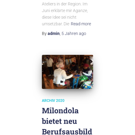
Ateliers in der Region. Im
Juni erklärte mir Aganze,
diese Idee sei nicht
umsetzbar. Die
Read more
By
admin
,
5 Jahren
ago
ARCHIV 2020
Milondola
bietet neu
Berufsausbild