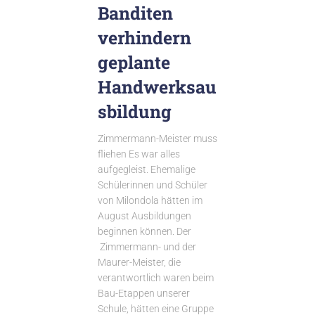
Banditen
verhindern
geplante
Handwerksau
sbildung
Zimmermann-Meister muss
fliehen Es war alles
aufgegleist. Ehemalige
Schülerinnen und Schüler
von Milondola hätten im
August Ausbildungen
beginnen können. Der
Zimmermann- und der
Maurer-Meister, die
verantwortlich waren beim
Bau-Etappen unserer
Schule, hätten eine Gruppe