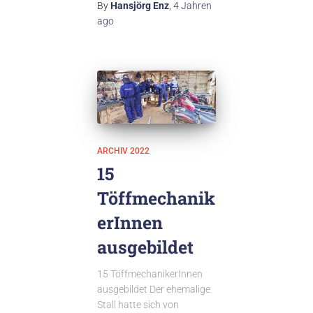
By
Hansjörg Enz
,
4 Jahren
ago
ARCHIV 2022
15
Töffmechanik
erInnen
ausgebildet
15 TöffmechanikerInnen
ausgebildet Der ehemalige
Stall hatte sich von