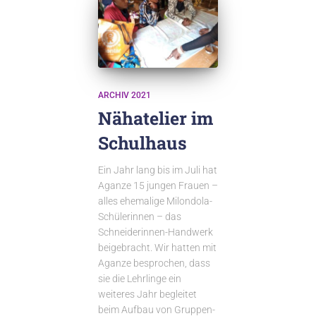
ARCHIV 2021
Nähatelier im
Schulhaus
Ein Jahr lang bis im Juli hat
Aganze 15 jungen Frauen –
alles ehemalige Milondola-
Schülerinnen – das
Schneiderinnen-Handwerk
beigebracht. Wir hatten mit
Aganze besprochen, dass
sie die Lehrlinge ein
weiteres Jahr begleitet
beim Aufbau von Gruppen-