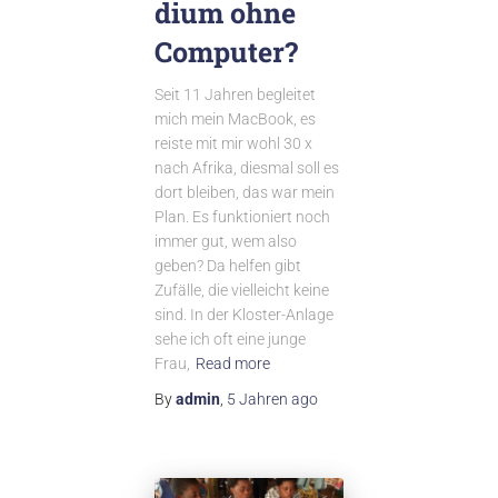
dium ohne
Computer?
Seit 11 Jahren begleitet
mich mein MacBook, es
reiste mit mir wohl 30 x
nach Afrika, diesmal soll es
dort bleiben, das war mein
Plan. Es funktioniert noch
immer gut, wem also
geben? Da helfen gibt
Zufälle, die vielleicht keine
sind. In der Kloster-Anlage
sehe ich oft eine junge
Frau,
Read more
By
admin
,
5 Jahren
ago