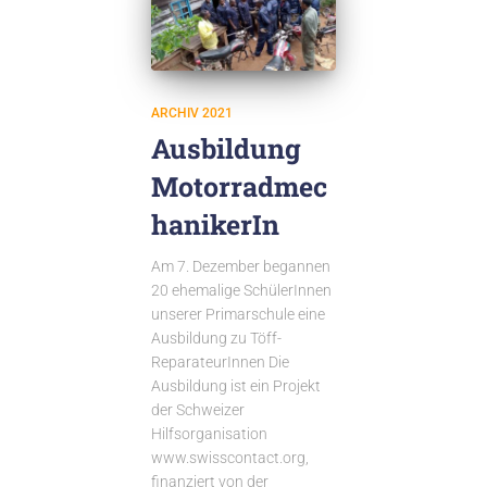
ARCHIV 2021
Ausbildung
Motorradmec
hanikerIn
Am 7. Dezember begannen
20 ehemalige SchülerInnen
unserer Primarschule eine
Ausbildung zu Töff-
ReparateurInnen Die
Ausbildung ist ein Projekt
der Schweizer
Hilfsorganisation
www.swisscontact.org,
finanziert von der