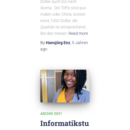
Dollar auch bis nach
Ikoma. Die Töffs sind aus
Indien oder China, kosten
etwa 1000 Dollar, die
Qualität ist entsprechend.
Bei den miesen
Read more
By
Hansjörg Enz
,
5 Jahren
ago
ARCHIV 2021
Informatikstu