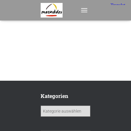
2019
T
O
G
G
L
E
N
A
V
I
G
A
T
I
O
Kategorien
N