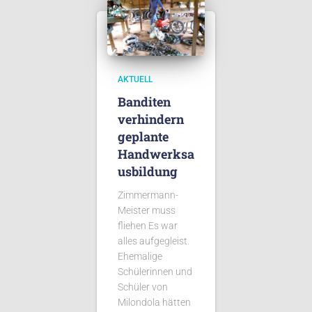
AKTUELL
Banditen
verhindern
geplante
Handwerksa
usbildung
Zimmermann-
Meister muss
fliehen Es war
alles aufgegleist.
Ehemalige
Schülerinnen und
Schüler von
Milondola hätten