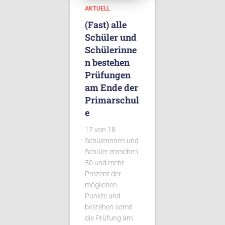
AKTUELL
(Fast) alle
Schüler und
Schülerinne
n bestehen
Prüfungen
am Ende der
Primarschul
e
17 von 18
Schülerinnen und
Schüler erreichen
50 und mehr
Prozent der
möglichen
Punkte und
bestehen somit
die Prüfung am