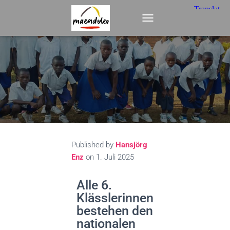
T
O
G
G
L
E
N
A
V
I
G
A
T
Published by
Hansjörg
I
Enz
on
1. Juli 2025
O
N
Alle 6.
Klässlerinnen
bestehen den
nationalen