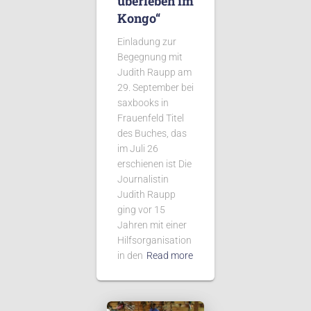
überleben im
Kongo“
Einladung zur
Begegnung mit
Judith Raupp am
29. September bei
saxbooks in
Frauenfeld Titel
des Buches, das
im Juli 26
erschienen ist Die
Journalistin
Judith Raupp
ging vor 15
Jahren mit einer
Hilfsorganisation
in den
Read more